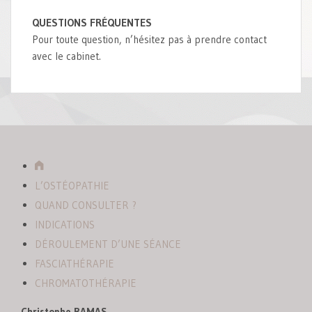
QUESTIONS FRÉQUENTES
Pour toute question, n’hésitez pas à prendre contact
avec le cabinet.
A
c
L’OSTÉOPATHIE
c
QUAND CONSULTER ?
u
INDICATIONS
e
DÉROULEMENT D’UNE SÉANCE
i
FASCIATHÉRAPIE
l
CHROMATOTHÉRAPIE
Christophe BAMAS