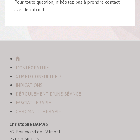
Pour toute question, n’hésitez pas à prendre contact
avec le cabinet.
A
c
L’OSTÉOPATHIE
c
QUAND CONSULTER ?
u
INDICATIONS
e
DÉROULEMENT D’UNE SÉANCE
i
FASCIATHÉRAPIE
l
CHROMATOTHÉRAPIE
Christophe BAMAS
52 Boulevard de l’Almont
77000 MELUN